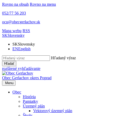
Rovno na obsah
Rovno na menu
052/77 56 203
ocu@obecgerlachov.sk
Mapa webu
RSS
SK
Slovensky
SK
Slovensky
EN
English
Hľadaný výraz
Hľadať
rozšírené vyhľadávanie
Obec Gerlachov
okres Poprad
Menu
Obec
História
Pamiatky
Územný plán
Vektorový územný plán
Školy