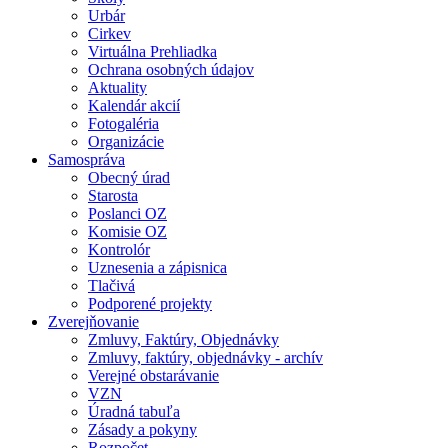
Urbár
Cirkev
Virtuálna Prehliadka
Ochrana osobných údajov
Aktuality
Kalendár akcií
Fotogaléria
Organizácie
Samospráva
Obecný úrad
Starosta
Poslanci OZ
Komisie OZ
Kontrolór
Uznesenia a zápisnica
Tlačivá
Podporené projekty
Zverejňovanie
Zmluvy, Faktúry, Objednávky
Zmluvy, faktúry, objednávky - archív
Verejné obstarávanie
VZN
Úradná tabuľa
Zásady a pokyny
Rozpočet