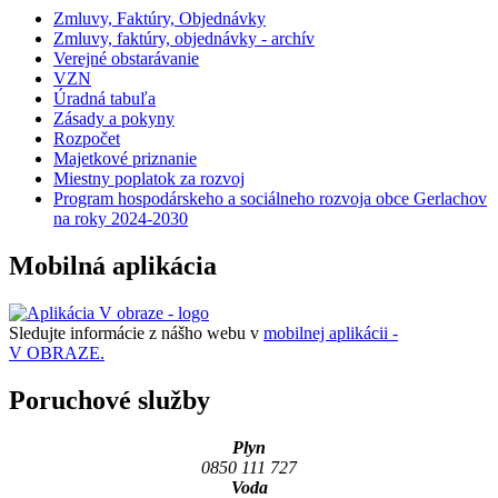
Zmluvy, Faktúry, Objednávky
Zmluvy, faktúry, objednávky - archív
Verejné obstarávanie
VZN
Úradná tabuľa
Zásady a pokyny
Rozpočet
Majetkové priznanie
Miestny poplatok za rozvoj
Program hospodárskeho a sociálneho rozvoja obce Gerlachov
na roky 2024-2030
Mobilná aplikácia
Sledujte informácie z nášho webu v
mobilnej aplikácii -
V OBRAZE.
Poruchové služby
Plyn
0850 111 727
Voda