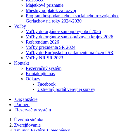
Majetkové priznanie
Miestny poplatok za rozvoj
Program hospodárskeho a sociálneho rozvoja obce
Gerlachov na roky 2024-2030
Voľby
Voľby do orgánov samoprávy obcí 2026
Voľby do orgánov samosprávnych krajov 2026
Referendum 2026
Voľby prezidenta SR 2024
Voľby do Európskeho parlamentu na území SR
Voľby NR SR 2023
Kontakt
Rezervačný systém
Kontaktujte nás
Odkazy
Facebook
Ústredný portál verejnej správy
Organizácie
Partneri
Rezervačný systém
Úvodná stránka
Zverejňovanie
Zmluvy, Faktúry, Objednávky