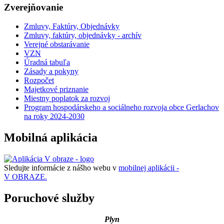
Zverejňovanie
Zmluvy, Faktúry, Objednávky
Zmluvy, faktúry, objednávky - archív
Verejné obstarávanie
VZN
Úradná tabuľa
Zásady a pokyny
Rozpočet
Majetkové priznanie
Miestny poplatok za rozvoj
Program hospodárskeho a sociálneho rozvoja obce Gerlachov
na roky 2024-2030
Mobilná aplikácia
Sledujte informácie z nášho webu v
mobilnej aplikácii -
V OBRAZE.
Poruchové služby
Plyn