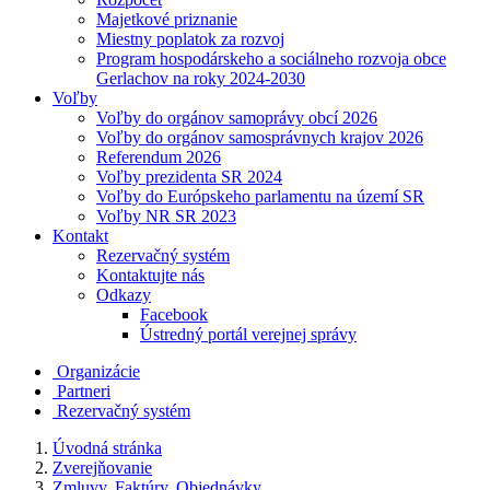
Majetkové priznanie
Miestny poplatok za rozvoj
Program hospodárskeho a sociálneho rozvoja obce
Gerlachov na roky 2024-2030
Voľby
Voľby do orgánov samoprávy obcí 2026
Voľby do orgánov samosprávnych krajov 2026
Referendum 2026
Voľby prezidenta SR 2024
Voľby do Európskeho parlamentu na území SR
Voľby NR SR 2023
Kontakt
Rezervačný systém
Kontaktujte nás
Odkazy
Facebook
Ústredný portál verejnej správy
Organizácie
Partneri
Rezervačný systém
Úvodná stránka
Zverejňovanie
Zmluvy, Faktúry, Objednávky