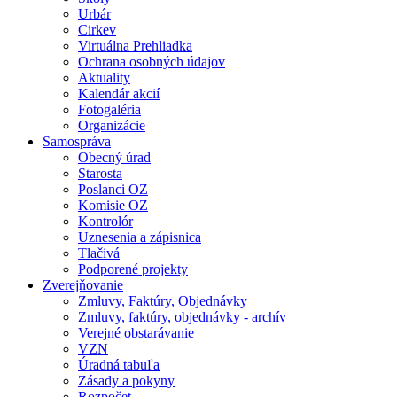
Urbár
Cirkev
Virtuálna Prehliadka
Ochrana osobných údajov
Aktuality
Kalendár akcií
Fotogaléria
Organizácie
Samospráva
Obecný úrad
Starosta
Poslanci OZ
Komisie OZ
Kontrolór
Uznesenia a zápisnica
Tlačivá
Podporené projekty
Zverejňovanie
Zmluvy, Faktúry, Objednávky
Zmluvy, faktúry, objednávky - archív
Verejné obstarávanie
VZN
Úradná tabuľa
Zásady a pokyny
Rozpočet