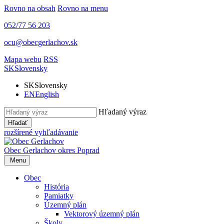
Rovno na obsah
Rovno na menu
052/77 56 203
ocu@obecgerlachov.sk
Mapa webu
RSS
SK
Slovensky
SK
Slovensky
EN
English
Hľadaný výraz
Hľadať
rozšírené vyhľadávanie
Obec Gerlachov
okres Poprad
Menu
Obec
História
Pamiatky
Územný plán
Vektorový územný plán
Školy