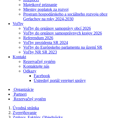
Majetkové priznanie
Miestny poplatok za rozvoj
Program hospodárskeho a sociálneho rozvoja obce
Gerlachov na roky 2024-2030
Voľby
Voľby do orgánov samoprávy obcí 2026
Voľby do orgánov samosprávnych krajov 2026
Referendum 2026
Voľby prezidenta SR 2024
Voľby do Európskeho parlamentu na území SR
Voľby NR SR 2023
Kontakt
Rezervačný systém
Kontaktujte nás
Odkazy
Facebook
Ústredný portál verejnej správy
Organizácie
Partneri
Rezervačný systém
Úvodná stránka
Zverejňovanie
Zmluvy, Faktúry, Objednávky