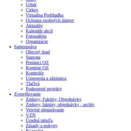
Urbár
Cirkev
Virtuálna Prehliadka
Ochrana osobných údajov
Aktuality
Kalendár akcií
Fotogaléria
Organizácie
Samospráva
Obecný úrad
Starosta
Poslanci OZ
Komisie OZ
Kontrolór
Uznesenia a zápisnica
Tlačivá
Podporené projekty
Zverejňovanie
Zmluvy, Faktúry, Objednávky
Zmluvy, faktúry, objednávky - archív
Verejné obstarávanie
VZN
Úradná tabuľa
Zásady a pokyny
Rozpočet