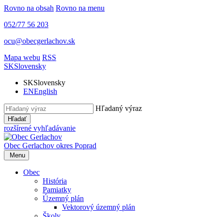
Rovno na obsah
Rovno na menu
052/77 56 203
ocu@obecgerlachov.sk
Mapa webu
RSS
SK
Slovensky
SK
Slovensky
EN
English
Hľadaný výraz
Hľadať
rozšírené vyhľadávanie
Obec Gerlachov
okres Poprad
Menu
Obec
História
Pamiatky
Územný plán
Vektorový územný plán
Školy