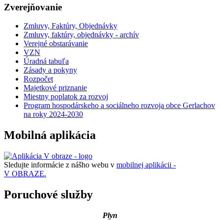
Zverejňovanie
Zmluvy, Faktúry, Objednávky
Zmluvy, faktúry, objednávky - archív
Verejné obstarávanie
VZN
Úradná tabuľa
Zásady a pokyny
Rozpočet
Majetkové priznanie
Miestny poplatok za rozvoj
Program hospodárskeho a sociálneho rozvoja obce Gerlachov
na roky 2024-2030
Mobilná aplikácia
Sledujte informácie z nášho webu v
mobilnej aplikácii -
V OBRAZE.
Poruchové služby
Plyn