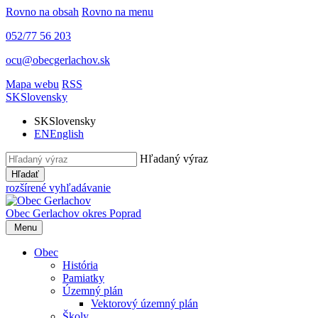
Rovno na obsah
Rovno na menu
052/77 56 203
ocu@obecgerlachov.sk
Mapa webu
RSS
SK
Slovensky
SK
Slovensky
EN
English
Hľadaný výraz
Hľadať
rozšírené vyhľadávanie
Obec Gerlachov
okres Poprad
Menu
Obec
História
Pamiatky
Územný plán
Vektorový územný plán
Školy