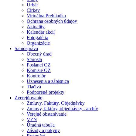
Urbár
Cirkev
Virtuálna Prehliadka
Ochrana osobných údajov
Aktuality
Kalendár akcií
Fotogaléria
Organizácie
Samospráva
Obecný úrad
Starosta
Poslanci OZ
Komisie OZ
Kontrolór
Uznesenia a zápisnica
Tlačivá
Podporené projekty
Zverejňovanie
Zmluvy, Faktúry, Objednávky
Zmluvy, faktúry, objednávky - archív
Verejné obstarávanie
VZN
Úradná tabuľa
Zásady a pokyny
Rozpočet