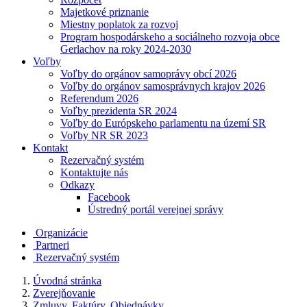
Majetkové priznanie
Miestny poplatok za rozvoj
Program hospodárskeho a sociálneho rozvoja obce
Gerlachov na roky 2024-2030
Voľby
Voľby do orgánov samoprávy obcí 2026
Voľby do orgánov samosprávnych krajov 2026
Referendum 2026
Voľby prezidenta SR 2024
Voľby do Európskeho parlamentu na území SR
Voľby NR SR 2023
Kontakt
Rezervačný systém
Kontaktujte nás
Odkazy
Facebook
Ústredný portál verejnej správy
Organizácie
Partneri
Rezervačný systém
Úvodná stránka
Zverejňovanie
Zmluvy, Faktúry, Objednávky