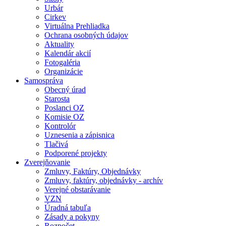
Urbár
Cirkev
Virtuálna Prehliadka
Ochrana osobných údajov
Aktuality
Kalendár akcií
Fotogaléria
Organizácie
Samospráva
Obecný úrad
Starosta
Poslanci OZ
Komisie OZ
Kontrolór
Uznesenia a zápisnica
Tlačivá
Podporené projekty
Zverejňovanie
Zmluvy, Faktúry, Objednávky
Zmluvy, faktúry, objednávky - archív
Verejné obstarávanie
VZN
Úradná tabuľa
Zásady a pokyny
Rozpočet