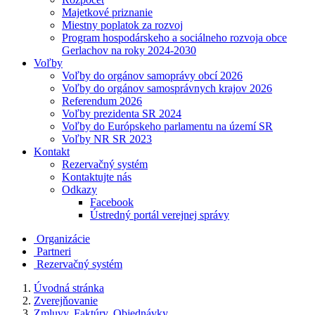
Majetkové priznanie
Miestny poplatok za rozvoj
Program hospodárskeho a sociálneho rozvoja obce
Gerlachov na roky 2024-2030
Voľby
Voľby do orgánov samoprávy obcí 2026
Voľby do orgánov samosprávnych krajov 2026
Referendum 2026
Voľby prezidenta SR 2024
Voľby do Európskeho parlamentu na území SR
Voľby NR SR 2023
Kontakt
Rezervačný systém
Kontaktujte nás
Odkazy
Facebook
Ústredný portál verejnej správy
Organizácie
Partneri
Rezervačný systém
Úvodná stránka
Zverejňovanie
Zmluvy, Faktúry, Objednávky