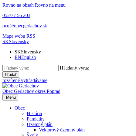
Rovno na obsah
Rovno na menu
052/77 56 203
ocu@obecgerlachov.sk
Mapa webu
RSS
SK
Slovensky
SK
Slovensky
EN
English
Hľadaný výraz
Hľadať
rozšírené vyhľadávanie
Obec Gerlachov
okres Poprad
Menu
Obec
História
Pamiatky
Územný plán
Vektorový územný plán
Školy