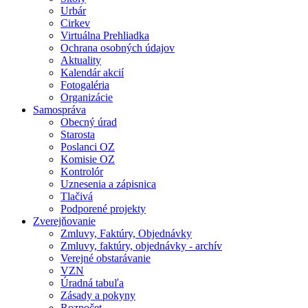
Urbár
Cirkev
Virtuálna Prehliadka
Ochrana osobných údajov
Aktuality
Kalendár akcií
Fotogaléria
Organizácie
Samospráva
Obecný úrad
Starosta
Poslanci OZ
Komisie OZ
Kontrolór
Uznesenia a zápisnica
Tlačivá
Podporené projekty
Zverejňovanie
Zmluvy, Faktúry, Objednávky
Zmluvy, faktúry, objednávky - archív
Verejné obstarávanie
VZN
Úradná tabuľa
Zásady a pokyny
Rozpočet