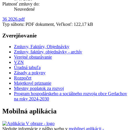
Platnosť zmluvy do:
Neuvedené
36 2026.pdf
Typ súboru: PDF dokument, Veľkosť: 122,17 kB
Zverejňovanie
Zmluvy, Faktúry, Objednávky
Zmluvy, faktúry, objednávky - archív
Verejné obstarávanie
VZN
Úradná tabuľa
Zásady a pokyny
Rozpočet
Majetkové priznanie
Miestny poplatok za rozvoj
Program hospodárskeho a sociálneho rozvoja obce Gerlachov
na roky 2024-2030
Mobilná aplikácia
Sledujte informácie z nášho webu v
mobilnej aplikácii -