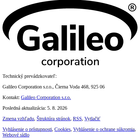
Technický prevádzkovateľ:
Galileo Corporation s.r.o., Čierna Voda 468, 925 06
Kontakt:
Galileo Corporation s.r.o.
Posledná aktualizácia: 5. 8. 2026
Zmena vzhľadu
,
Štruktúra stránok
,
RSS
,
Vytlačiť
Vyhlásenie o prístupnosti
,
Cookies
,
Vyhlásenie o ochrane súkromia
,
Webové sídlo