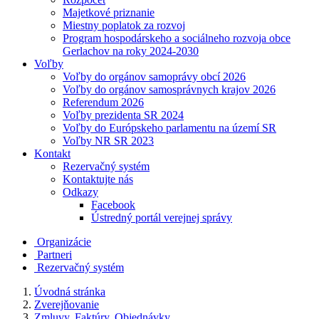
Majetkové priznanie
Miestny poplatok za rozvoj
Program hospodárskeho a sociálneho rozvoja obce
Gerlachov na roky 2024-2030
Voľby
Voľby do orgánov samoprávy obcí 2026
Voľby do orgánov samosprávnych krajov 2026
Referendum 2026
Voľby prezidenta SR 2024
Voľby do Európskeho parlamentu na území SR
Voľby NR SR 2023
Kontakt
Rezervačný systém
Kontaktujte nás
Odkazy
Facebook
Ústredný portál verejnej správy
Organizácie
Partneri
Rezervačný systém
Úvodná stránka
Zverejňovanie
Zmluvy, Faktúry, Objednávky