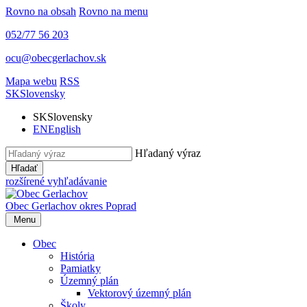
Rovno na obsah
Rovno na menu
052/77 56 203
ocu@obecgerlachov.sk
Mapa webu
RSS
SK
Slovensky
SK
Slovensky
EN
English
Hľadaný výraz
Hľadať
rozšírené vyhľadávanie
Obec Gerlachov
okres Poprad
Menu
Obec
História
Pamiatky
Územný plán
Vektorový územný plán
Školy