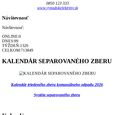
0850 123 333
www.vypadokelektriny.sk
Návštevnosť
Návštevnosť:
ONLINE:
0
DNES:
99
TÝŽDEŇ:
1320
CELKOM:
713849
KALENDÁR SEPAROVANÉHO ZBERU
Kalendár triedeného zberu komunálneho odpadu 2026
Systém separovaného zberu