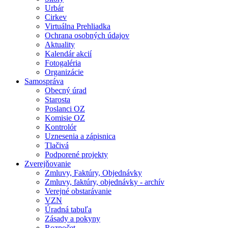
Urbár
Cirkev
Virtuálna Prehliadka
Ochrana osobných údajov
Aktuality
Kalendár akcií
Fotogaléria
Organizácie
Samospráva
Obecný úrad
Starosta
Poslanci OZ
Komisie OZ
Kontrolór
Uznesenia a zápisnica
Tlačivá
Podporené projekty
Zverejňovanie
Zmluvy, Faktúry, Objednávky
Zmluvy, faktúry, objednávky - archív
Verejné obstarávanie
VZN
Úradná tabuľa
Zásady a pokyny
Rozpočet