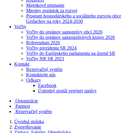
Majetkové priznanie
Miestny poplatok za rozvoj
Program hospodárskeho a sociálneho rozvoja obce
Gerlachov na roky 2024-2030
Voľby
Voľby do orgánov samoprávy obcí 2026
Voľby do orgánov samosprávnych krajov 2026
Referendum 2026
Voľby prezidenta SR 2024
Voľby do Európskeho parlamentu na území SR
Voľby NR SR 2023
Kontakt
Rezervačný systém
Kontaktujte nás
Odkazy
Facebook
Ústredný portál verejnej správy
Organizácie
Partneri
Rezervačný systém
Úvodná stránka
Zverejňovanie
Zmluvy, Faktúry, Objednávky