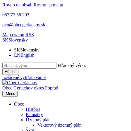
Rovno na obsah
Rovno na menu
052/77 56 203
ocu@obecgerlachov.sk
Mapa webu
RSS
SK
Slovensky
SK
Slovensky
EN
English
Hľadaný výraz
Hľadať
rozšírené vyhľadávanie
Obec Gerlachov
okres Poprad
Menu
Obec
História
Pamiatky
Územný plán
Vektorový územný plán
Školy